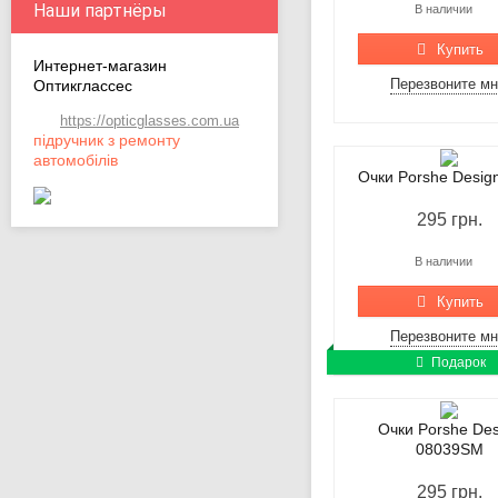
В наличии
Купить
Интернет-магазин
Перезвоните м
Оптикглассес
https://opticglasses.com.ua
підручник з ремонту
автомобілів
Очки Porshe Desig
295 грн.
В наличии
Купить
Перезвоните м
Подарок
Очки Porshe Des
08039SM
295 грн.