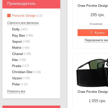
Производитель
Очки Porshe Desig
295 грн.
Porsche Design
13
Сбросить все фильтры
В наличии
Dolly
+67
Купить
Ray Ban
+66
Перезвоните м
Sepori
+58
Matrix
+34
Chanel
+29
Kite
+18
Prada
+17
Christian Dior
+16
Vizzini
+13
Polar
+11
Очки Porshe Desig
Показать все
1 055 грн.